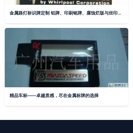
金属路灯标识牌定制 铝牌、印刷铭牌、腐蚀烂版与丝印UV商标的综合指南
精品车标——卓越质感，尽在金属标牌的选择