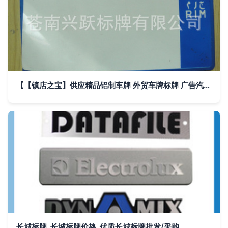
【【镇店之宝】供应精品铝制车牌 外贸车牌标牌 广告汽车车牌】价格,厂家,图片,铭牌,苍南兴跃标牌-
长城标牌_长城标牌价格_优质长城标牌批发/采购