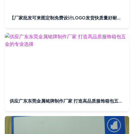
【厂家批发可来图定制免费设计LOGO发货快质量好耐用高档金属标牌】价格,厂家,图片,其他商标、标识产品,温州起源拉链-
供应广东东莞金属铭牌制作厂家 打造高品质服饰箱包五金的专业选择