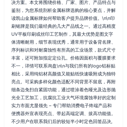
决方案。本文将围绕价格、厂家、图片、产品特点与
鉴别，为您系统剖析金属标牌选购的核心要点，并解
读凯山金属标牌如何帮助客户提升品牌价值。\n\n印
刷铭牌是我们最经典的几大产品线之一。通过高精度
UV平板印刷或丝印工艺制作，其最大优势是图文字
体清晰耐用，细节表现优秀，通常用于设备背名牌、
序列标识和对耐腐蚀性有所高的工业场景，款式尺寸
丰富，还可附加指定定位孔。价格因面积与覆膜要求
不一，详情可联系询盘\n\n与我们所有的logo铝标贴
相比，采用纯铝材高颜值又能贴纸快速吸附成为独特
亮点。可采购多样化颜色适配不同背景不留底，再附
细条边免扫自紧固功能，通过喷涂着色哑光及边形抛
光全工艺加工，抗腐抗工业大气环境腐蚀率好的定制
实力市面尤显领先 – 专门帮助消费电子终端产品和
便携器外宣表现亮点、带起高端定调、拔高功能值。
不少用户在联系我们后的较短半小时定色回签品决,