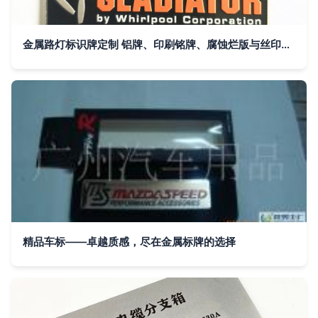
金属路灯标识牌定制 铝牌、印刷铭牌、腐蚀烂版与丝印UV商标的综合指南
精品车标——卓越质感，尽在金属标牌的选择