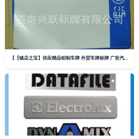
【【镇店之宝】供应精品铝制车牌 外贸车牌标牌 广告汽车车牌】价格,厂家,图片,铭牌,苍南兴跃标牌-